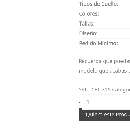
Tipos de Cuello:
Colores:
Tallas:
Diseño:
Pedido Mínimo:
Recuerda que puedes
modelo que acabas d
SKU:
CFT-315
Catego
Camiseta
-
de
¡Quiero este Prod
Futbol
Verde