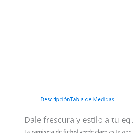
Descripción
Tabla de Medidas
Dale frescura y estilo a tu 
La
camiseta de futbol verde claro
es la opci