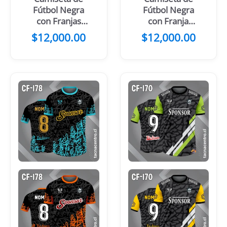
Fútbol Negra
Fútbol Negra
con Franjas
con Franja
Blancas
Central Blanca
$
12,000.00
$
12,000.00
y Celeste