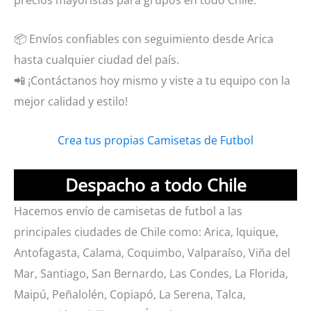
📦 Envíos confiables con seguimiento desde Arica
hasta cualquier ciudad del país.
📲 ¡Contáctanos hoy mismo y viste a tu equipo con la
mejor calidad y estilo!
Crea tus propias Camisetas de Futbol
Despacho a todo Chile
Hacemos envío de camisetas de futbol a las
principales ciudades de Chile como: Arica, Iquique,
Antofagasta, Calama, Coquimbo, Valparaíso, Viña del
Mar, Santiago, San Bernardo, Las Condes, La Florida,
Maipú, Peñalolén, Copiapó, La Serena, Talca,