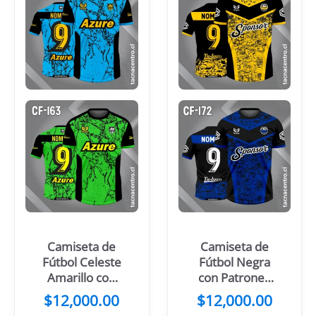
Camiseta de
Camiseta de
Fútbol Celeste
Fútbol Negra
Amarillo con
con Patrones
mangas negras
Amarillos
$
12,000.00
$
12,000.00