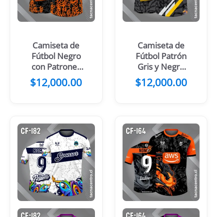
Camiseta de
Camiseta de
Fútbol Negro
Fútbol Patrón
con Patrones
Gris y Negro
Turquesa y
Franjas Verdes
$
12,000.00
$
12,000.00
Gris
Blancas