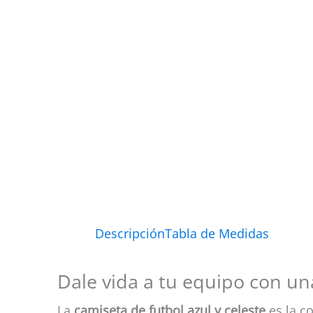
Descripción
Tabla de Medidas
Dale vida a tu equipo con un
La
camiseta de futbol azul y celeste
es la c