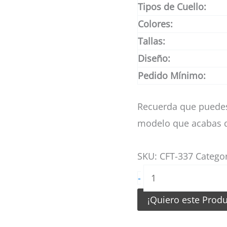
Tipos de Cuello:
Colores:
Tallas:
Diseño:
Pedido Mínimo:
Recuerda que puedes
modelo que acabas d
SKU:
CFT-337
Catego
Camiseta
-
de
¡Quiero este Prod
Futbol
Azul