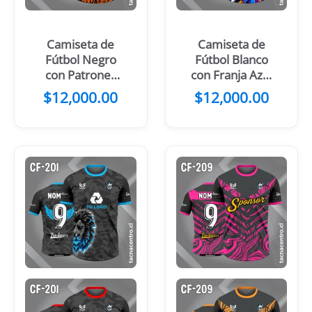
Camiseta de
Camiseta de
Fútbol Negro
Fútbol Blanco
con Patrones
con Franja Azul
Turquesa y
noche Cruzada
$
12,000.00
$
12,000.00
Gris
en el Pecho