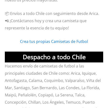
📦 Envíos a todo Chile con seguimiento desde Arica.
📲 ¡Contáctanos hoy y crea una camiseta que
represente la esencia de tu equipo!
Crea tus propias Camisetas de Futbol
Despacho a todo Chile
Hacemos envío de camisetas de futbol a las
principales ciudades de Chile como: Arica, Iquique,
Antofagasta, Calama, Coquimbo, Valparaíso, Viña del
Mar, Santiago, San Bernardo, Las Condes, La Florida,
Maipú, Peñalolén, Copiapó, La Serena, Talca,
Concepción, Chillan, Los Ángeles, Temuco, Puerto