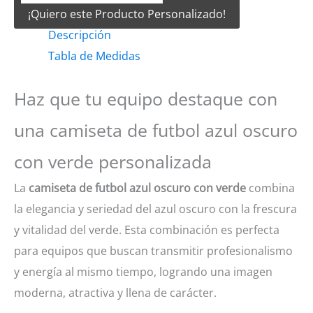
¡Quiero este Producto Personalizado!
Futbol
Descripción
Azul
Tabla de Medidas
oscuro
con
Haz que tu equipo destaque con
verde
cantidad
una camiseta de futbol azul oscuro
con verde personalizada
La
camiseta de futbol azul oscuro con verde
combina
la elegancia y seriedad del azul oscuro con la frescura
y vitalidad del verde. Esta combinación es perfecta
para equipos que buscan transmitir profesionalismo
y energía al mismo tiempo, logrando una imagen
moderna, atractiva y llena de carácter.