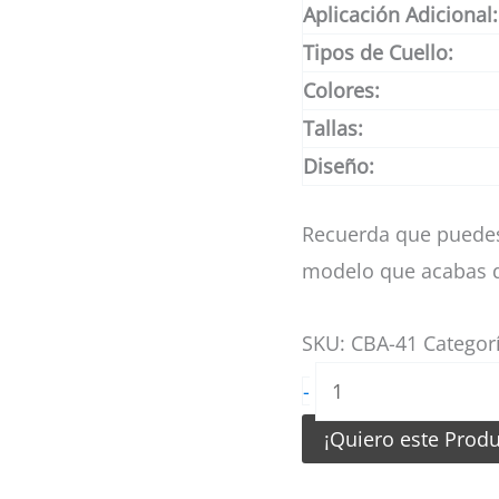
Aplicación Adicional:
Tipos de Cuello:
Colores:
Tallas:
Diseño:
Recuerda que puedes
modelo que acabas d
SKU:
CBA-41
Categor
Camiseta
-
de
¡Quiero este Prod
Basquetbol
Celeste