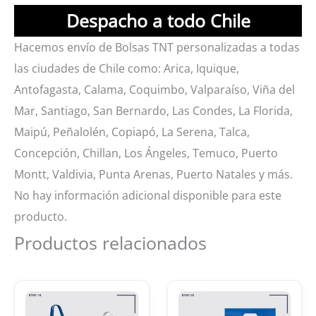
Despacho a todo Chile
Hacemos envío de Bolsas TNT personalizadas a todas
las ciudades de Chile como: Arica, Iquique,
Antofagasta, Calama, Coquimbo, Valparaíso, Viña del
Mar, Santiago, San Bernardo, Las Condes, La Florida,
Maipú, Peñalolén, Copiapó, La Serena, Talca,
Concepción, Chillan, Los Ángeles, Temuco, Puerto
Montt, Valdivia, Punta Arenas, Puerto Natales y más.
No hay información adicional disponible para este
producto.
Productos relacionados