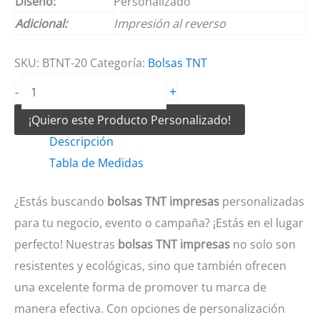
Diseño:
Personalizado
Adicional:
Impresión al reverso
SKU:
BTNT-20
Categoría:
Bolsas TNT
Bolsas
+
-
TNT
¡Quiero este Producto Personalizado!
impresas
Descripción
cantidad
Tabla de Medidas
¿Estás buscando
bolsas TNT impresas
personalizadas
para tu negocio, evento o campaña? ¡Estás en el lugar
perfecto! Nuestras
bolsas TNT impresas
no solo son
resistentes y ecológicas, sino que también ofrecen
una excelente forma de promover tu marca de
manera efectiva. Con opciones de personalización