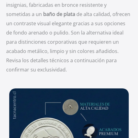
insignias, fabricadas en bronce resistente y
sometidas a un
baño de plata
de alta calidad, ofrecen
un contraste visual elegante gracias a sus opciones
de fondo arenado o pulido. Son la alternativa ideal
para distinciones corporativas que requieren un
acabado metálico, limpio y sin colores añadidos.
Revisa los detalles técnicos a continuación para
confirmar su exclusividad.