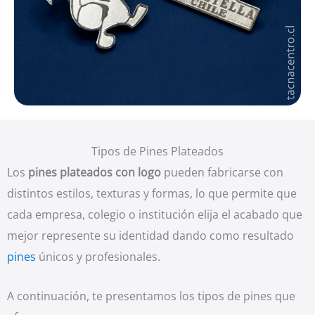
Tipos de Pines Plateados
Los
pines plateados con logo
pueden fabricarse con
distintos estilos, texturas y formas, lo que permite que
cada empresa, colegio o institución elija el acabado que
mejor represente su identidad dando como resultado
pines
únicos y profesionales.
A continuación, te presentamos los tipos de pines que