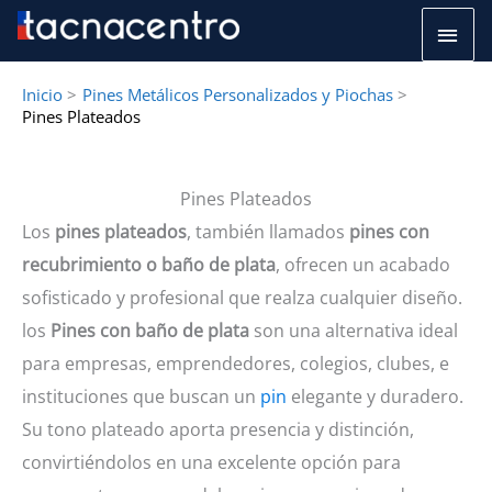
Ir
Men
al
princ
contenido
Inicio
Pines Metálicos Personalizados y Piochas
Pines Plateados
Pines Plateados
Los
pines plateados
, también llamados
pines con
recubrimiento o baño de plata
, ofrecen un acabado
sofisticado y profesional que realza cualquier diseño.
los
Pines con baño de plata
son una alternativa ideal
para empresas, emprendedores, colegios, clubes, e
instituciones que buscan un
pin
elegante y duradero.
Su tono plateado aporta presencia y distinción,
convirtiéndolos en una excelente opción para