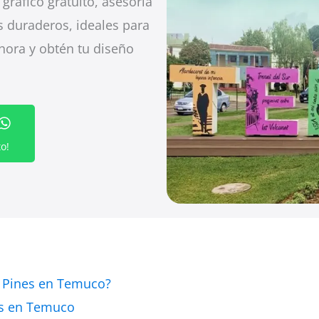
ráfico gratuito, asesoría
s duraderos, ideales para
ahora y obtén tu diseño
o!
s Pines en Temuco?
es en Temuco