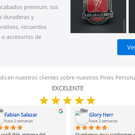
 acabados premium, tus
s duraderas y
Pines Esmaltados
rativos, recuerdos
 o accesorios de
Ve
dicen nuestros clientes sobre nuestros Pines Person
EXCELENTE
★
★
★
★
★
Fabian Salazar
Glory Herr
hace 2 semanas
hace 2 semanas
confiable, entrega del 
Quedamos muy conformes c