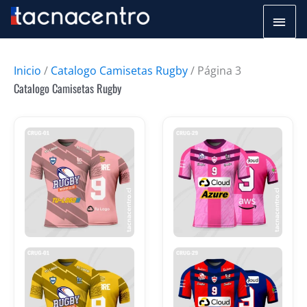
Ir
Men
al
princ
contenido
Inicio
/
Catalogo Camisetas Rugby
/ Página 3
Catalogo Camisetas Rugby