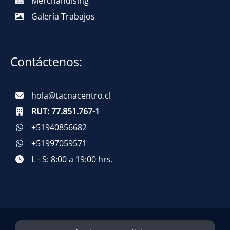
Merchandising
Galería Trabajos
Contáctenos:
hola@tacnacentro.cl
RUT:
77.851.767-1
+51940856682
+51997059571
L - S: 8:00 a 19:00 hrs.