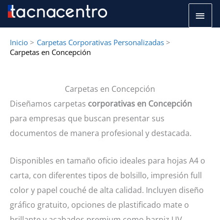
Ir
Men
al
princ
contenido
Inicio
Carpetas Corporativas Personalizadas
Carpetas en Concepción
Carpetas en Concepción
Diseñamos carpetas
corporativas en Concepción
para empresas que buscan presentar sus
documentos de manera profesional y destacada.
Disponibles en tamaño oficio ideales para hojas A4 o
carta, con diferentes tipos de bolsillo, impresión full
color y papel couché de alta calidad. Incluyen diseño
gráfico gratuito, opciones de plastificado mate o
brillante y acabados premium como barniz UV,