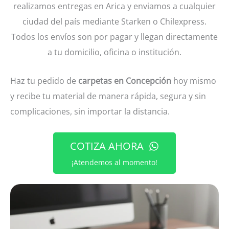
realizamos entregas en Arica y enviamos a cualquier
mien
qued
rec
ciudad del país mediante Starken o Chilexpress.
do.
ó 
me
Todos los envíos son por pagar y llegan directamente
perfe
able
cto
FELI
a tu domicilio, oficina o institución.
Fue 
CON
envia
MI 
Haz tu pedido de
carpetas en Concepción
hoy mismo
do a 
PED
y recibe tu material de manera rápida, segura y sin
Antof
DO
complicaciones, sin importar la distancia.
agast
HE
a
MO
Graci
AS 
COTIZA AHORA
as
TAR
¡Atendemos al momento!
TAS
ped
o 
soli
ado 
des