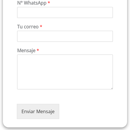
o
p
N° WhatsApp
*
m
e
b
l
r
l
e
i
d
Tu correo
*
o
s
Mensaje
*
Enviar Mensaje