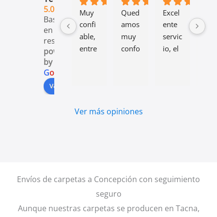
5.0
Muy 
Qued
Excel
Exc
Basado
confi
amos 
ente 
ente
en 39
able, 
muy 
servic
cal
reseñas.
entre
confo
io, el 
d, 
powered
ga 
rmes 
pedid
nit
by
G
o
o
g
l
e
del 
con 
o 
, 
prod
los 
llegó 
bue
valóranos en
ucto 
pines
antes 
aca
inme
.Trab
de lo 
do, 
Ver más opiniones
diata, 
ajo 
indic
just
buen
profe
ado y 
com
a 
siona
realiz
lo 
calida
l y 
aron 
pen
d.
respo
tal 
é, 
Envíos de carpetas a Concepción con seguimiento
nsabl
cual 
..mu
e.
lo 
con
seguro
Lo 
pedí 
able
Aunque nuestras carpetas se producen en Tacna,
reco
y 
supe