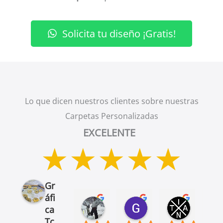
Solicita tu diseño ¡Gratis!
Lo que dicen nuestros clientes sobre nuestras
Carpetas Personalizadas
EXCELENTE
★
★
★
★
★
Gr
áfi
Fabian Salazar
Glory Herr
Criss Ro
ca
hace 2 semanas
hace 3 semanas
hace 1 mes
Tc