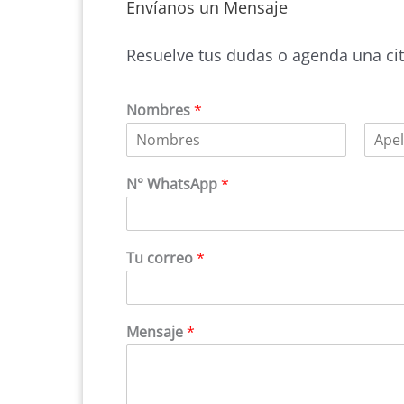
Envíanos un Mensaje
Resuelve tus dudas o agenda una cit
Nombres
*
N
A
o
p
N° WhatsApp
*
m
e
b
l
r
l
e
i
d
Tu correo
*
o
s
Mensaje
*