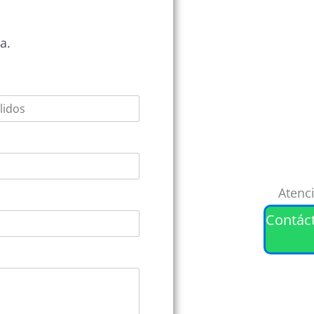
a.
Atenc
Contác