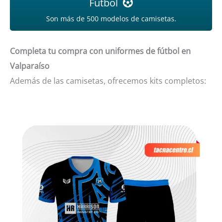
Futbol
Son más de 500 modelos de camisetas.
Completa tu compra con uniformes de fútbol en
Valparaíso
Además de las camisetas, ofrecemos kits completos: