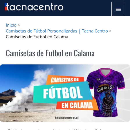
Ir
Men
al
princ
contenido
Inicio
Camisetas de Fútbol Personalizadas | Tacna Centro
Camisetas de Futbol en Calama
Camisetas de Futbol en Calama