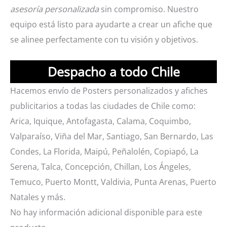
asesoría personalizada
sin compromiso. Nuestro
equipo está listo para ayudarte a crear un afiche que
se alinee perfectamente con tu visión y objetivos.
Despacho a todo Chile
Hacemos envío de Posters personalizados y afiches
publicitarios a todas las ciudades de Chile como:
Arica, Iquique, Antofagasta, Calama, Coquimbo,
Valparaíso, Viña del Mar, Santiago, San Bernardo, Las
Condes, La Florida, Maipú, Peñalolén, Copiapó, La
Serena, Talca, Concepción, Chillan, Los Ángeles,
Temuco, Puerto Montt, Valdivia, Punta Arenas, Puerto
Natales y más.
No hay información adicional disponible para este