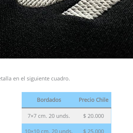
talla en el siguiente cuadro.
Bordados
Precio Chile
7×7 cm. 20 unds.
$ 20.000
10×10 cm. 20 unds.
$ 25.000