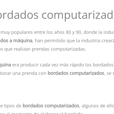
ordados computarizad
muy populares entre los años 80 y 90, donde la indust
dos a máquina
, han permitido que la industria crea
s que realizan prendas computarizadas.
quina
era producir cada vez más rápido los bordados y
aborar una prenda con
bordados computarizados
, se
de tipos de
bordados computarizados
, algunos de ell
ntos al momento de elaborar el bordado.